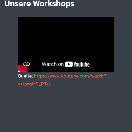
Unsere Workshops
utube.com/watch?
Quelle: https://www.youtu
v=5igxik_w8cY
https://www
v=5igxik_w8cY